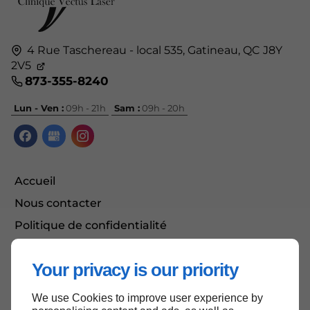
4 Rue Taschereau - local 535,
Gatineau, QC
J8Y
2V5
873-355-8240
Lun - Ven :
09h - 21h
Sam :
09h - 20h
Accueil
Nous contacter
Politique de confidentialité
Plan du site
Your privacy is our priority
We use Cookies to improve user experience by
Haut de page