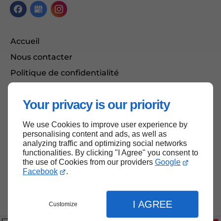
Accueil
Nous contacter
Politique de confidentialité
Plan du site
Your privacy is our priority
We use Cookies to improve user experience by
Haut de page
personalising content and ads, as well as
analyzing traffic and optimizing social networks
functionalities. By clicking "I Agree" you consent to
the use of Cookies from our providers
Google
Facebook
.
I AGREE
Customize